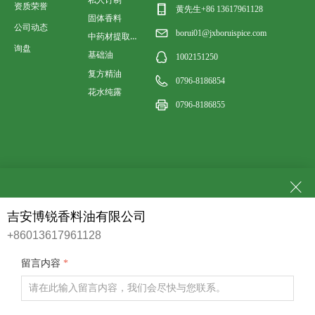
资质荣誉
黄先生+86 13617961128
固体香料
公司动态
borui01@jxboruispice.com
中药材提取香料油
询盘
基础油
1002151250
复方精油
0796-8186854
花水纯露
0796-8186855
ꁲ
吉安博锐香料油有限公司
+86013617961128
社交平台
留言内容
*