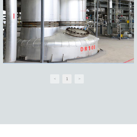
<
1
>