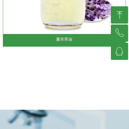
ꁸ
ꂅ
回到顶部
薰衣草油
ꁗ
13617961128
QQ客服