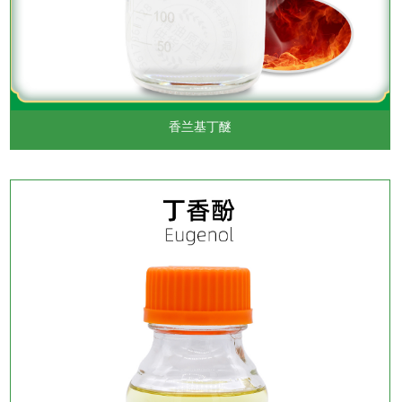
香兰基丁醚