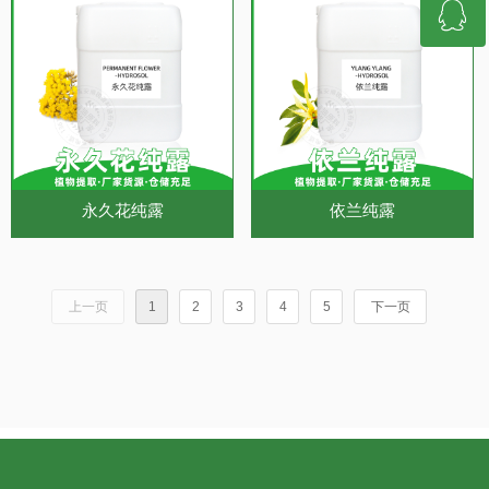
ꁗ
13617961128
QQ客服
永久花纯露
依兰纯露
上一页
1
2
3
4
5
下一页