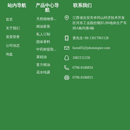
产品中心导
联系我们
站内导航
航
江西省吉安市井冈山经济技术开发
天然植物香料油
首页
区河东工业园控规B5,B6地块生产车
精油套装
关于我们
间A栋内第4栋
私人订制
资质荣誉
黄先生+86 13617961128
固体香料
公司动态
borui01@jxboruispice.com
中药材提取香料油
询盘
基础油
1002151250
复方精油
0796-8186854
花水纯露
0796-8186855