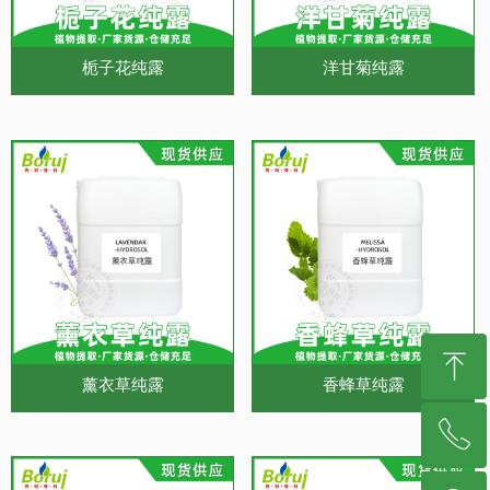
栀子花纯露
洋甘菊纯露
ꁸ
薰衣草纯露
香蜂草纯露
ꂅ
回到顶部