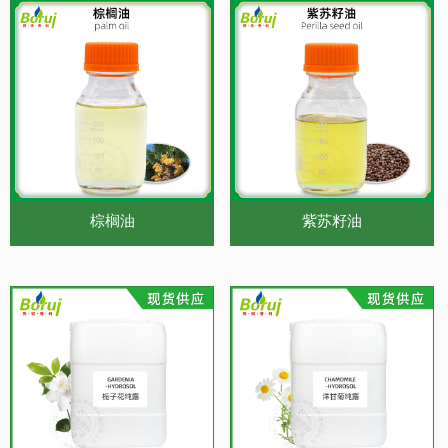
棕榈油
紫苏籽油