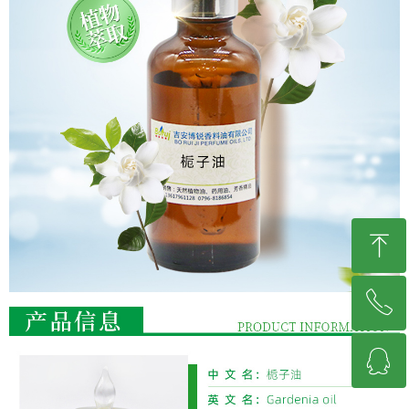
ꁸ
ꂅ
回到顶部
ꁗ
13617961128