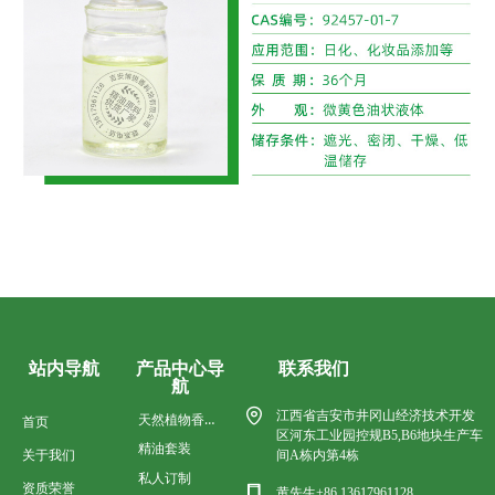
QQ客服
产品中心导
联系我们
站内导航
航
江西省吉安市井冈山经济技术开发
天然植物香料油
首页
区河东工业园控规B5,B6地块生产车
精油套装
关于我们
间A栋内第4栋
私人订制
资质荣誉
黄先生+86 13617961128