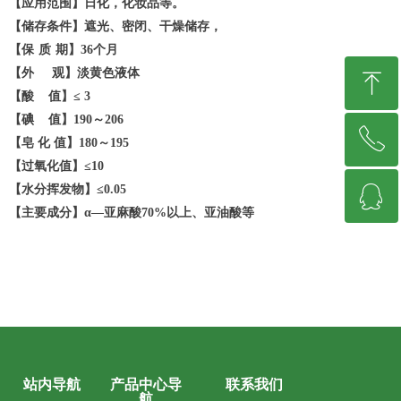
【应用范围】日化，化妆品等。
【储存条件】遮光、密闭、干燥储存，
【保
质
期】
36个月
【外
观】淡黄色液体
ꁸ
【酸
值】≤ 3
【碘
值】190～206
ꂅ
回到顶部
【皂
化 值】180～195
【过氧化值】
≤10
ꁗ
【水分挥发物】
≤0.05
13617961128
【主要成分】
α—亚麻酸
70%以上、亚油酸等
QQ客服
产品中心导
联系我们
站内导航
航