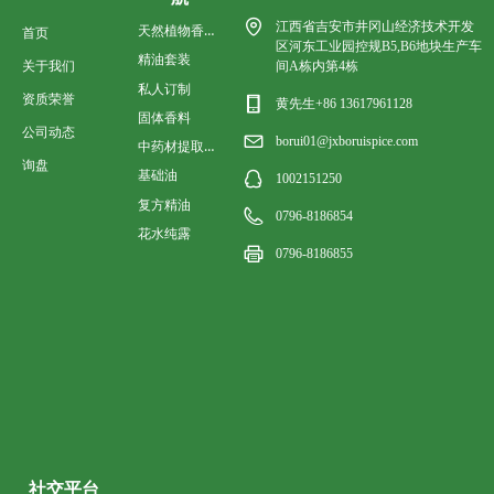
江西省吉安市井冈山经济技术开发
天然植物香料油
首页
区河东工业园控规B5,B6地块生产车
精油套装
关于我们
间A栋内第4栋
私人订制
资质荣誉
黄先生+86 13617961128
固体香料
公司动态
borui01@jxboruispice.com
中药材提取香料油
询盘
基础油
1002151250
复方精油
0796-8186854
花水纯露
0796-8186855
社交平台